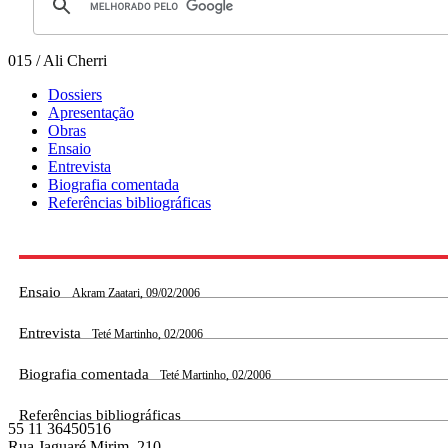
015 / Ali Cherri
Dossiers
Apresentação
Obras
Ensaio
Entrevista
Biografia comentada
Referências bibliográficas
Ensaio
Akram Zaatari, 09/02/2006
Entrevista
Teté Martinho, 02/2006
Biografia comentada
Teté Martinho, 02/2006
Referências bibliográficas
55 11 36450516
Rua Jaguaré Mirim, 210