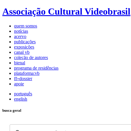
Associação Cultural Videobrasil
quem somos
notícias
acervo
publicações
exposições
canal vb
coleção de autores
bienal
programa de residências
plataforma:vb
ff»dossier
apoie
português
english
busca geral