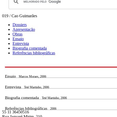
019 / Cao Guimarães
Dossiers
Apresentação
Obras
Ensaio
Entrevista
Biografia comentada
Referências bibliográficas
Ensaio
Marcos Moraes, 2006
Entrevista
Teté Martinho, 2006
Biografia comentada
Teté Martinho, 2006
Referências bibliográficas
2006
55 11 36450516
Rua Jaguaré Mirim, 210