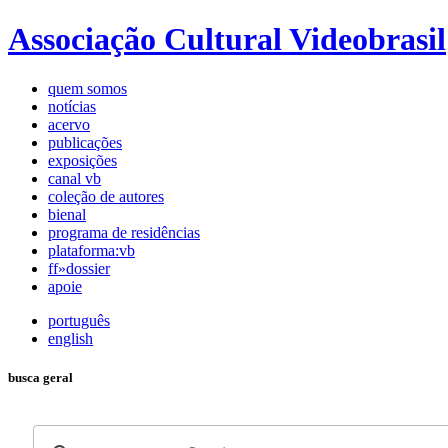
Associação Cultural Videobrasil
quem somos
notícias
acervo
publicações
exposições
canal vb
coleção de autores
bienal
programa de residências
plataforma:vb
ff»dossier
apoie
português
english
busca geral